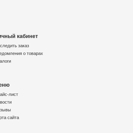
ичный кабинет
следить заказ
едомления о товарах
алоги
еню
айс-лист
вости
зывы
рта сайта