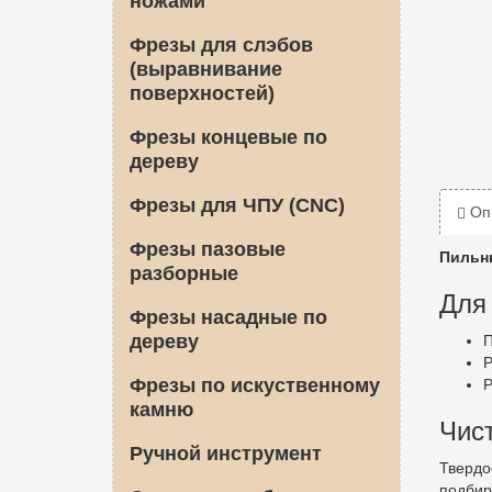
ножами
Фрезы для слэбов
(выравнивание
поверхностей)
Фрезы концевые по
дереву
Фрезы для ЧПУ (CNC)
Оп
Фрезы пазовые
Пильны
разборные
Для
Фрезы насадные по
дереву
П
Р
Фрезы по искуственному
Р
камню
Чис
Ручной инструмент
Твердо
подбир