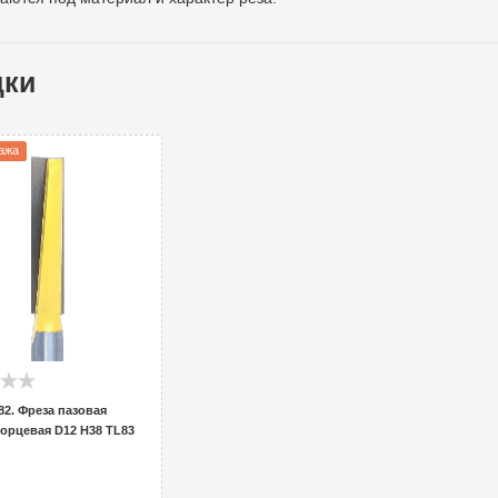
дки
ажа
82. Фреза пазовая
орцевая D12 H38 TL83