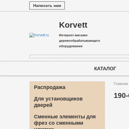
Написать нам
Korvett
Интернет-магазин
деревообрабатывающего
оборудования
КАТАЛОГ
Главная
Распродажа
190
Для установщиков
дверей
Сменные элементы для
фрез со сменными