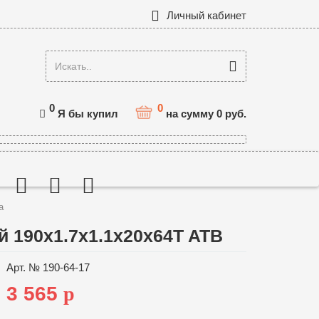
Личный кабинет
0
0
Я бы купил
на сумму
0
руб.
а
й 190x1.7x1.1x20x64T ATB
Арт. №
190-64-17
3 565
p