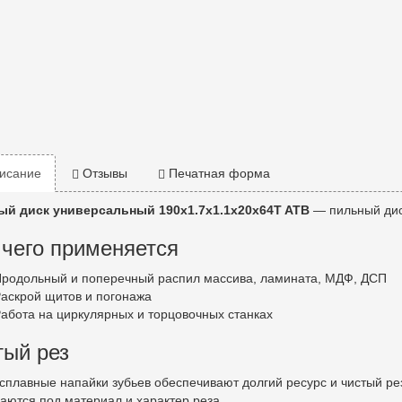
исание
Отзывы
Печатная форма
й диск универсальный 190x1.7x1.1x20x64T ATB
— пильный дис
 чего применяется
родольный и поперечный распил массива, ламината, МДФ, ДСП
аскрой щитов и погонажа
абота на циркулярных и торцовочных станках
тый рез
сплавные напайки зубьев обеспечивают долгий ресурс и чистый рез 
аются под материал и характер реза.