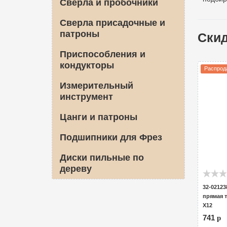
Сверла и пробочники
Сверла присадочные и
патроны
Ски
Приспособления и
кондукторы
Распрод
Измерительный
инструмент
Цанги и патроны
Подшипники для Фрез
Диски пильные по
дереву
32-02123
прямая т
Х12
741
p