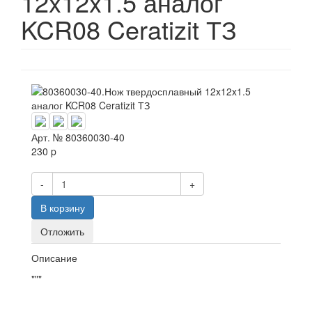
12x12x1.5 аналог
KCR08 Ceratizit ТЗ
Арт. №
80360030-40
230
p
-
+
В корзину
Отложить
Описание
"""